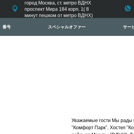
город Москва, ст. метро ВДНХ
проспект Мира 184 корп. 1( 8
минут пешком от метро ВДНХ)
番号
スペシャルオファー
サー
Уважаемые гости Мы рады п
"Комфорт Парк". Хостел "К