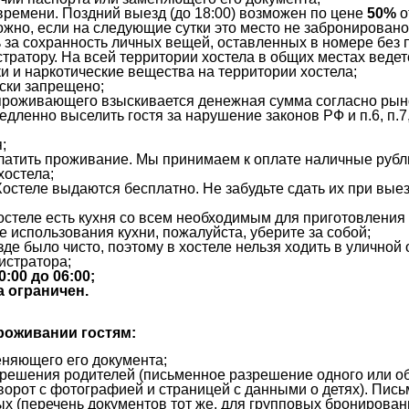
времени. Поздний выезд (до 18:00) возможен по цене
50%
о
жно, если на следующие сутки это место не забронировано
 за сохранность личных вещей, оставленных в номере без
тратору. На всей территории хостела в общих местах ведет
 и наркотические вещества на территории хостела;
ески запрещено;
 проживающего взыскивается денежная сумма согласно рын
дленно выселить гостя за нарушение законов РФ и п.6, п.7
;
атить проживание. Мы принимаем к оплате наличные рубли,
хостела;
остеле выдаются бесплатно. Не забудьте сдать их при выез
хостеле есть кухня со всем необходимым для приготовления
ле использования кухни, пожалуйста, уберите за собой;
е было чисто, поэтому в хостеле нельзя ходить в уличной о
истратора;
:00 до 06:00;
а ограничен.
роживании гостям:
няющего его документа;
зрешения родителей (письменное разрешение одного или о
зворот с фотографией и страницей с данными о детях). Пис
х (перечень документов тот же, для групповых бронирова