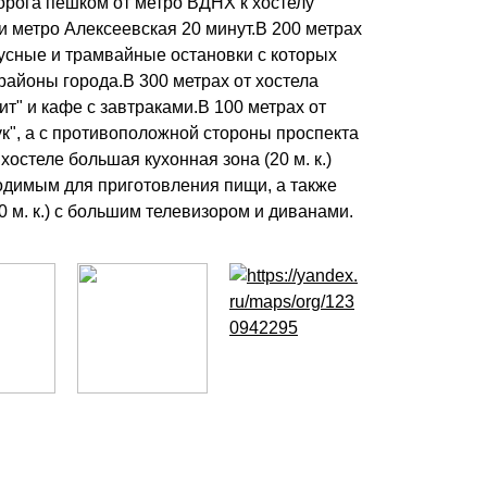
рога пешком от метро ВДНХ к хостелу
ии метро Алексеевская 20 минут.В 200 метрах
бусные и трамвайные остановки с которых
районы города.В 300 метрах от хостела
т" и кафе с завтраками.В 100 метрах от
ук", а с противоположной стороны проспекта
хостеле большая кухонная зона (20 м. к.)
одимым для приготовления пищи, а также
 м. к.) с большим телевизором и диванами.