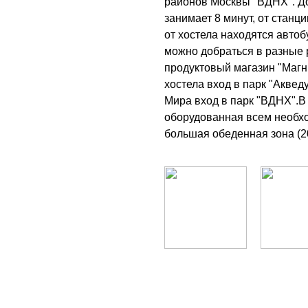
районов Москвы "ВДНХ". До
занимает 8 минут, от станц
от хостела находятся авто
можно добраться в разные 
продуктовый магазин "Магни
хостела вход в парк "Аквед
Мира вход в парк "ВДНХ".В 
оборудованная всем необх
большая обеденная зона (20