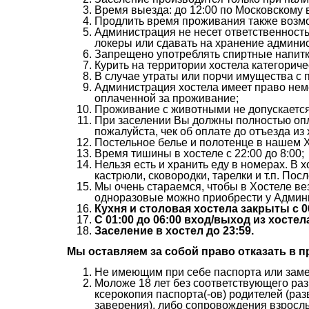
Время выезда: до 12:00 по Московскому 
Продлить время проживания также возмо
Администрация не несет ответственность
локеры или сдавать на хранение админис
Запрещено употреблять спиртные напитки
Курить на территории хостела категорич
В случае утраты или порчи имущества с
Администрация хостела имеет право неме
оплаченной за проживание;
Проживание с животными не допускается
При заселении Вы должны полностью опл
пожалуйста, чек об оплате до отъезда из 
Постельное белье и полотенце в нашем Х
Время тишины в хостеле с 22:00 до 8:00;
Нельзя есть и хранить еду в номерах. В 
кастрюли, сковородки, тарелки и т.п. Пос
Мы очень стараемся, чтобы в Хостеле везд
одноразовые можно приобрести у Админ
Кухня и столовая хостела закрыты с 00
С 01:00 до 06:00 вход/выход из хостел
Заселение в хостел до 23:59.
Мы оставляем за собой право отказать в п
Не имеющим при себе паспорта или заме
Моложе 18 лет без соответствующего ра
ксерокопия паспорта(-ов) родителей (ра
заверения), либо сопровождения взрослы