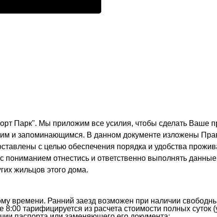
орт Парк". Мы приложим все усилия, чтобы сделать Ваше 
ким и запоминающимся. В данном документе изложены Прав
тавлены с целью обеспечения порядка и удобства проживан
 с пониманием отнестись и ответственно выполнять данные
гих жильцов этого дома.
кому времени. Ранний заезд возможен при наличии свободны
е 8:00 тарифицируется из расчета стоимости полных суток (
чии паспорта или заменяющего его документа;