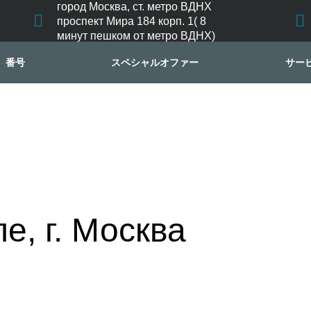
город Москва, ст. метро ВДНХ
проспект Мира 184 корп. 1( 8
минут пешком от метро ВДНХ)
番号
スペシャルオファー
サー
е, г. Москва