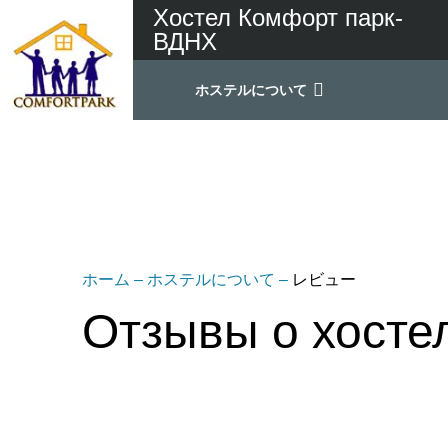
Хостел Комфорт парк-
ВДНХ
ホステルについて
ホーム
–
ホステルについて
–
レビュー
Отзывы о хостел