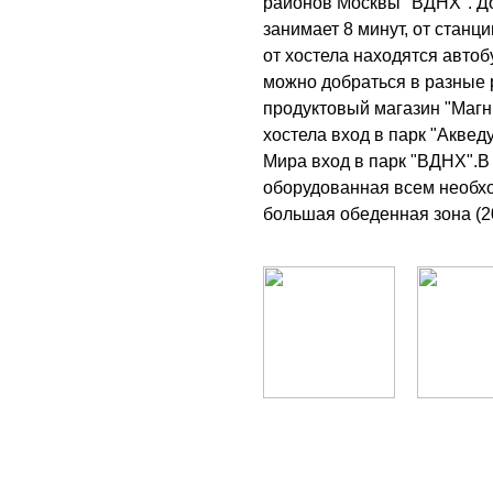
районов Москвы "ВДНХ". До
занимает 8 минут, от станц
от хостела находятся авто
можно добраться в разные 
продуктовый магазин "Магни
хостела вход в парк "Аквед
Мира вход в парк "ВДНХ".В 
оборудованная всем необх
большая обеденная зона (20