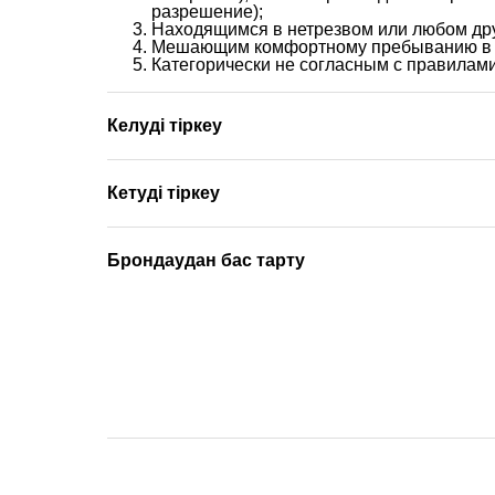
разрешение);
Находящимся в нетрезвом или любом дру
Мешающим комфортному пребыванию в го
Категорически не согласным с правилам
Келуді тіркеу
Кетуді тіркеу
Брондаудан бас тарту