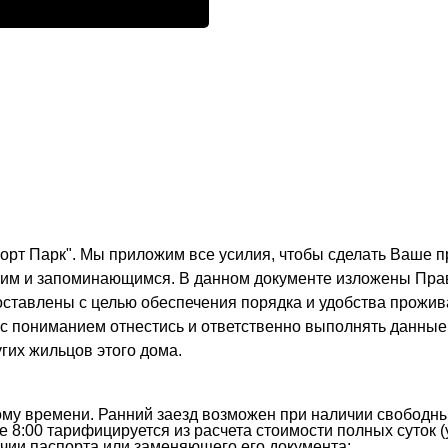
орт Парк". Мы приложим все усилия, чтобы сделать Ваше 
ким и запоминающимся. В данном документе изложены Прав
тавлены с целью обеспечения порядка и удобства проживан
 с пониманием отнестись и ответственно выполнять данные
гих жильцов этого дома.
кому времени. Ранний заезд возможен при наличии свободны
е 8:00 тарифицируется из расчета стоимости полных суток (
чии паспорта или заменяющего его документа;