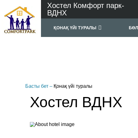
Хостел Комфорт парк-
ВДНХ
ҚОНАҚ ҮЙІ ТУРАЛЫ
БӨ
Басты бет
–
Қонақ үйі туралы
Хостел ВДНХ