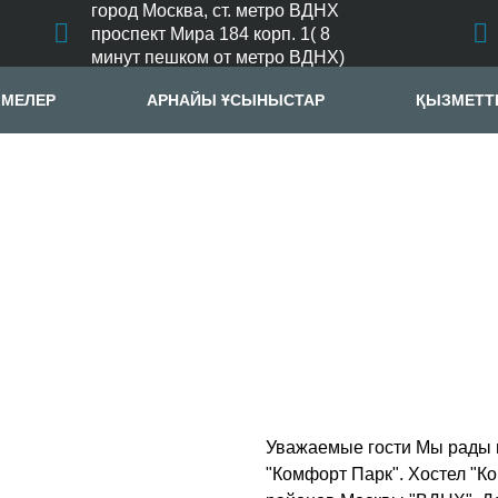
город Москва, ст. метро ВДНХ
проспект Мира 184 корп. 1( 8
минут пешком от метро ВДНХ)
ЛМЕЛЕР
АРНАЙЫ ҰСЫНЫСТАР
ҚЫЗМЕТТ
Уважаемые гости Мы рады п
"Комфорт Парк". Хостел "К