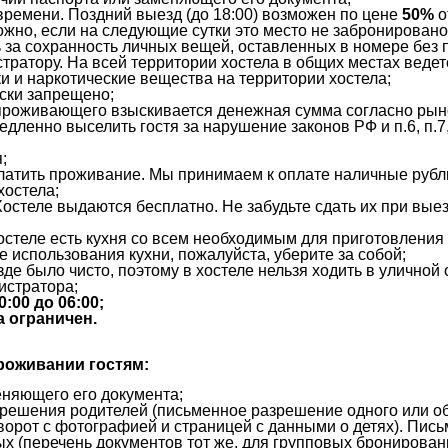
времени. Поздний выезд (до 18:00) возможен по цене
50%
о
жно, если на следующие сутки это место не забронировано
 за сохранность личных вещей, оставленных в номере без
тратору. На всей территории хостела в общих местах ведет
 и наркотические вещества на территории хостела;
ески запрещено;
 проживающего взыскивается денежная сумма согласно рын
дленно выселить гостя за нарушение законов РФ и п.6, п.7
;
атить проживание. Мы принимаем к оплате наличные рубли,
хостела;
остеле выдаются бесплатно. Не забудьте сдать их при выез
хостеле есть кухня со всем необходимым для приготовления
ле использования кухни, пожалуйста, уберите за собой;
е было чисто, поэтому в хостеле нельзя ходить в уличной о
истратора;
:00 до 06:00;
а ограничен.
роживании гостям:
няющего его документа;
зрешения родителей (письменное разрешение одного или о
зворот с фотографией и страницей с данными о детях). Пис
х (перечень документов тот же, для групповых бронирова