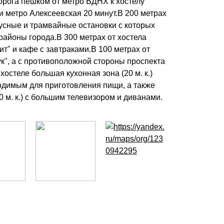
рога пешком от метро ВДНХ к хостелу
ии метро Алексеевская 20 минут.В 200 метрах
бусные и трамвайные остановки с которых
районы города.В 300 метрах от хостела
т" и кафе с завтраками.В 100 метрах от
ук", а с противоположной стороны проспекта
хостеле большая кухонная зона (20 м. к.)
одимым для приготовления пищи, а также
 м. к.) с большим телевизором и диванами.