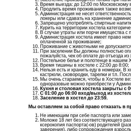
Время выезда: до 12:00 по Московскому 
Продлить время проживания также возмо
Администрация не несет ответственность
локеры или сдавать на хранение админис
Запрещено употреблять спиртные напитки
Курить на территории хостела категорич
В случае утраты или порчи имущества с
Администрация хостела имеет право неме
оплаченной за проживание;
Проживание с животными не допускается
При заселении Вы должны полностью опл
пожалуйста, чек об оплате до отъезда из 
Постельное белье и полотенце в нашем Х
Время тишины в хостеле с 22:00 до 8:00;
Нельзя есть и хранить еду в номерах. В 
кастрюли, сковородки, тарелки и т.п. Пос
Мы очень стараемся, чтобы в Хостеле везд
одноразовые можно приобрести у Админ
Кухня и столовая хостела закрыты с 00
С 01:00 до 06:00 вход/выход из хостел
Заселение в хостел до 23:59.
Мы оставляем за собой право отказать в п
Не имеющим при себе паспорта или заме
Моложе 18 лет без соответствующего ра
ксерокопия паспорта(-ов) родителей (ра
заверения), либо сопровождения взрослы