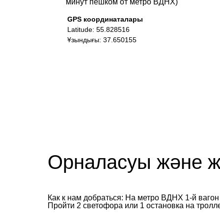
минут пешком от метро ВДНХ)
GPS координаталары
Latitude: 55.828516
Ұзындығы: 37.650155
Орналасуы және ж
Как к нам добраться: На метро ВДНХ 1-й ваго
Пройти 2 светофора или 1 остановка на тролл