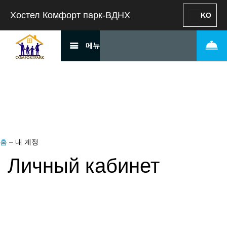
Хостел Комфорт парк-ВДНХ
KO
메뉴
홈
–
내 계정
Личный кабинет