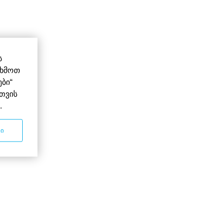
ს
ნხმოთ
ბი“
თვის
.
ბი