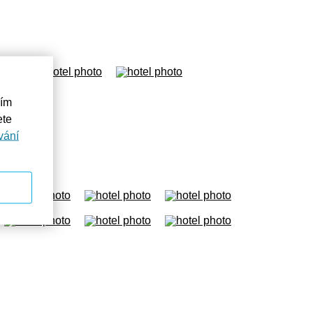
ním
ete
vání