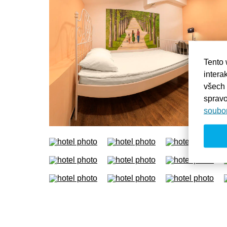
Tento 
intera
všech
spravo
soubo