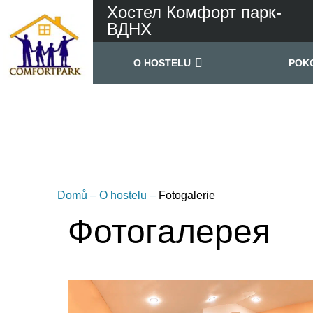
Хостел Комфорт парк-
ВДНХ
O HOSTELU
POK
Domů
–
O hostelu
–
Fotogalerie
Фотогалерея