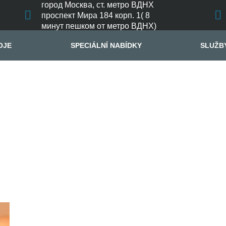
город Москва, ст. метро ВДНХ
проспект Мира 184 корп. 1( 8
минут пешком от метро ВДНХ)
OJE
SPECIÁLNÍ NABÍDKY
SLUŽB